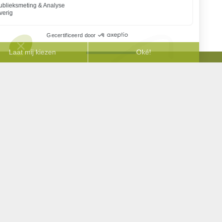
Neem contact met ons op
Heeft u juridische ondersteuning nodig of wilt u meer
informatie over onze diensten? Ons team van ervaren
advocaten staat klaar om u te helpen met deskundig
advies en effectieve oplossingen.
038-4556055
Contact