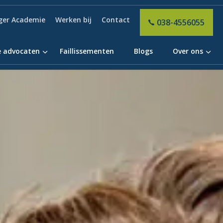
ger Academie
Werken bij
Contact
038-4556055
 advocaten
Faillissementen
Blogs
Over ons