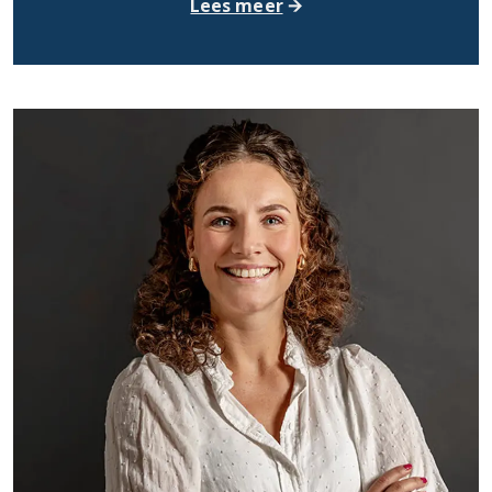
Lees meer
🡪