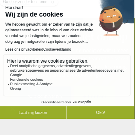
Advocatuur
.
Neem contact met ons op
Heeft u juridische ondersteuning nodig of wilt u meer
informatie over onze diensten? Ons team van ervaren
advocaten staat klaar om u te helpen met deskundig
advies en effectieve oplossingen.
038-4556055
Contact