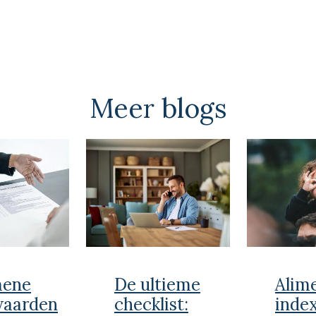
Meer blogs
mene
De ultieme
Alim
waarden
checklist:
inde