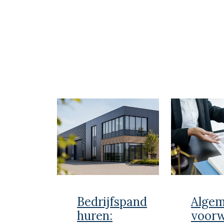
Bedrijfspand
Alge
huren:
voor