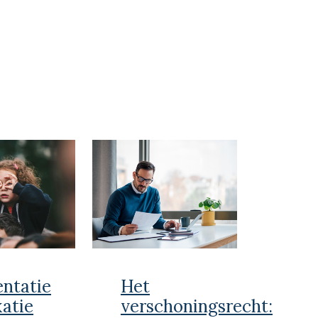
entatie
Het
xatie
verschoningsrecht: