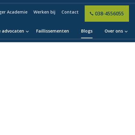
ger Academie
Werken bij
Contact
038-4556055
 advocaten
Faillissementen
Blogs
Over ons