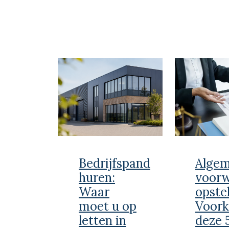
Bedrijfspand
Alge
huren:
voor
Waar
opstel
moet u op
Voor
letten in
deze 