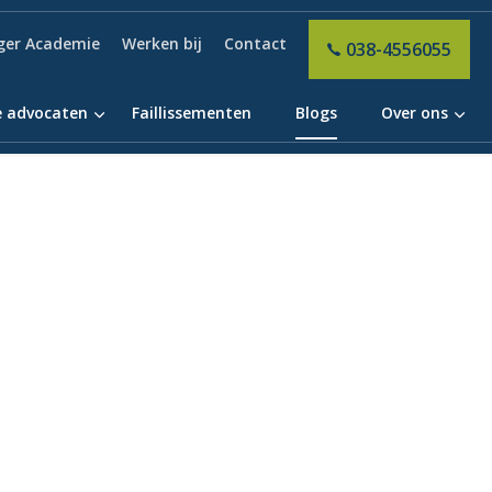
ger Academie
Werken bij
Contact
038-4556055
 advocaten
Faillissementen
Blogs
Over ons