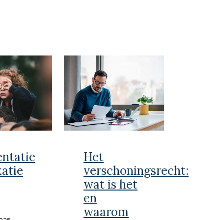
entatie
Het
xatie
verschoningsrecht:
wat is het
en
waarom