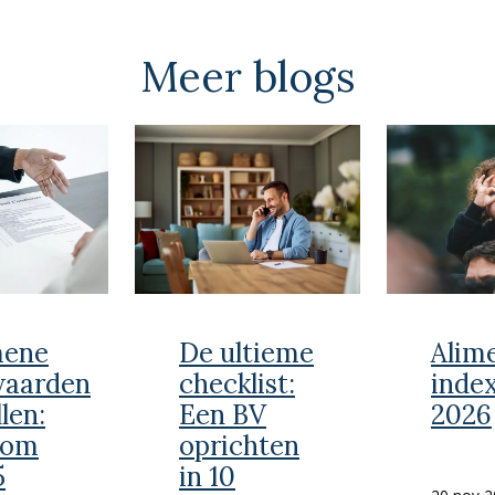
Meer blogs
mene
De ultieme
Alim
waarden
checklist:
inde
len:
Een BV
2026
kom
oprichten
5
in 10