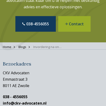
advocaten staat klaar om u te helpen met deskundig
advies en effectieve oplossingen.
038-4556055
Contact
Home
Blogs
Invordering na ontnemingsbeslissing: houdt het dan nooit op?
Bezoekadres
CKV Advocaten
Emmastraat 3
8011 AE Zwolle
038 - 4556055
info@ckv-advocaten.nl